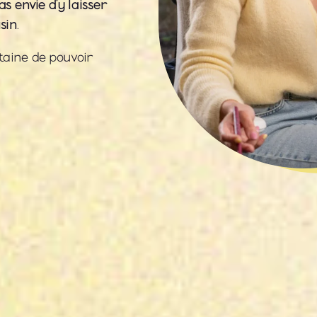
as envie d’y laisser
sin
.
rtaine de pouvoir