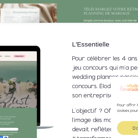
L'Essentielle
Pour célébrer les 4 ans
jeu concours qui m’a pe
wedding planner passi
concours, Élodie m’a conf
son entreprise,
Éclat d
Pour offrir 
L’objectif ? Offrir une 
cookies pou
l’image des mariages qu’
D'
devait refléter son savo