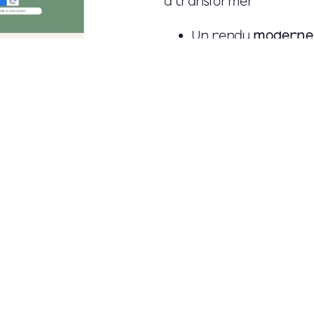
à transformer les rêves 
Un rendu
moderne e
futurs mariés dès l
Une
palette douce 
l’univers du mariage
Des textes optimisé
l’expertise d’Élodie
Une expérience util
ses services et s’in
Ce projet a été une bell
de voir le site
Éclat d’
développement de son ac
sublimes créations sur