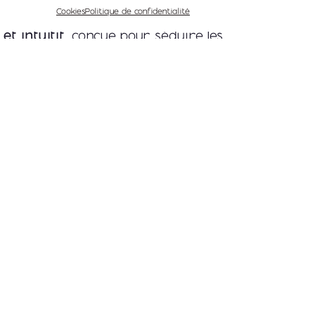
en réalité.
Cookies
Politique de confidentialité
t intuitif
, conçue pour séduire les
eur première visite.
et raffinée
, en harmonie avec
.
s pour le
SEO
, mettant en avant
 et ses prestations sur-mesure.
isateur fluide, idéale pour explorer
spirer de ses réalisations.
e aventure créative, et je suis fière
Amour
accompagner Élodie dans le
tivité. Découvrez son univers et ses
eclat-damour.fr
.