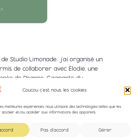
 de Studio Limonade, j’ai organisé un
rmis de collaborer avec Élodie, une
onnée de Roanne. Gagnante du
ié la réalisation du site internet de
Coucou c'est nous, les cookies
’Amour
.
les meilleures expériences, nous utilisons des technologies telles que les
vitrine élégante et romantique, à
r stocker et/ou accéder aux informations des appareils.
elle orchestre avec soin. Le site
accord
Pas d'accord
Gérer
ir-faire, sa créativité et sa capacité