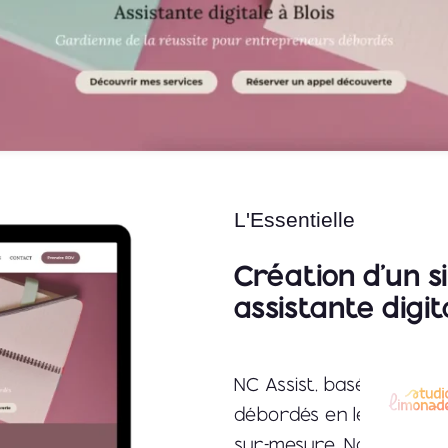
L'Essentielle
Création d’un s
assistante digit
NC Assist, basée à Bloi
débordés en leur propos
sur-mesure. Nadège, fond